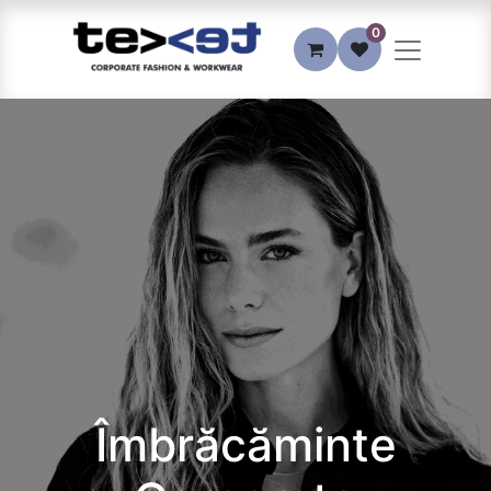
0
Îmbrăcăminte