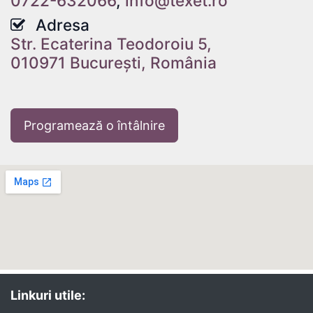
0722-632066
,
info@texet.ro
Adresa
Str. Ecaterina Teodoroiu 5,
010971 București, România
Programează o întâlnire
Linkuri utile: