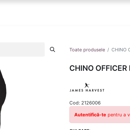
anduri
Partener
Echipa ta
Contact
Toate produsele
CHINO 
CHINO OFFICER
Cod:
2126006
Autentifică-te
pentru a v