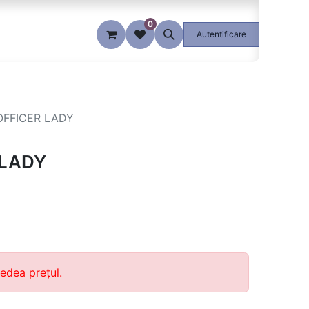
0
Blog
Autentificare
OFFICER LADY
 LADY
edea prețul.