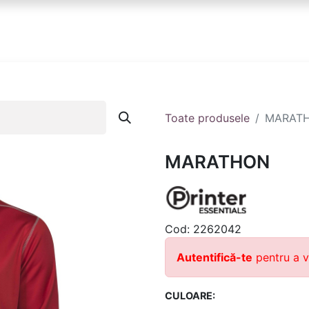
anduri
Partener
Echipa ta
Contact
Toate produsele
MARAT
MARATHON
Cod:
2262042
Autentifică-te
pentru a v
CULOARE: