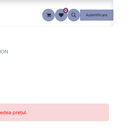
0
Blog
Autentificare
HON
edea prețul.