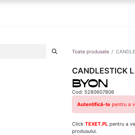
anduri
Partener
Echipa ta
Contact
Toate produsele
CANDLE
CANDLESTICK L
Cod:
5280607806
Autentifică-te
pentru a v
Click
TEXET.PL
pentru a ver
produsului.