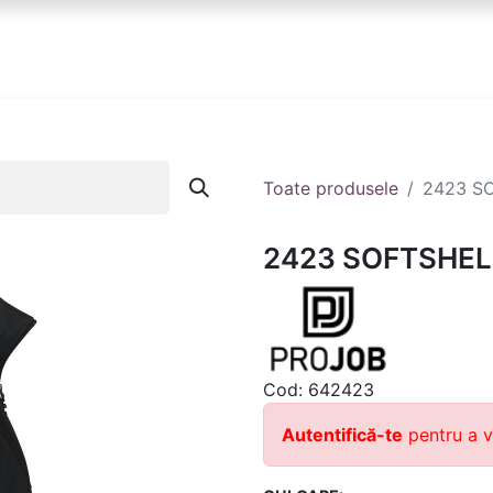
anduri
Partener
Echipa ta
Contact
Toate produsele
2423 S
2423 SOFTSHEL
Cod:
642423
Autentifică-te
pentru a v