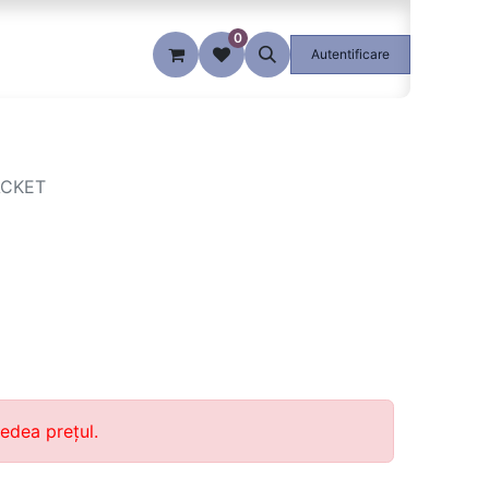
0
Blog
Autentificare
ACKET
edea prețul.