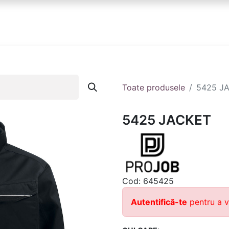
anduri
Partener
Echipa ta
Contact
Toate produsele
5425 J
5425 JACKET
Cod:
645425
Autentifică-te
pentru a v