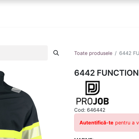
anduri
Partener
Echipa ta
Contact
Toate produsele
6442 F
6442 FUNCTION
Cod:
646442
Autentifică-te
pentru a v