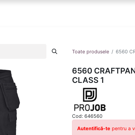
anduri
Partener
Echipa ta
Contact
Toate produsele
6560 C
6560 CRAFTPAN
CLASS 1
Cod:
646560
Autentifică-te
pentru a v