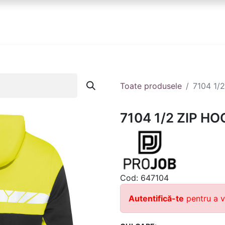
anduri
Partener
Echipa ta
Contact
Toate produsele
7104 1/
7104 1/2 ZIP HO
Cod:
647104
Autentifică-te
pentru a v