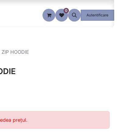
0
Blog
Autentificare
2 ZIP HOODIE
ODIE
edea prețul.