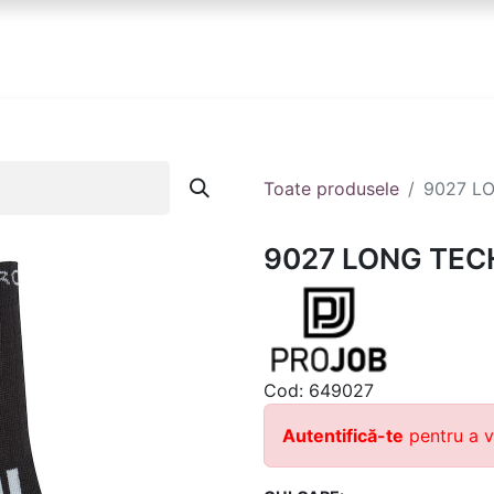
anduri
Partener
Echipa ta
Contact
Toate produsele
9027 L
9027 LONG TEC
Cod:
649027
Autentifică-te
pentru a v