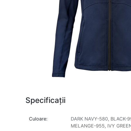
Specificații
Culoare:
DARK NAVY-580
,
BLACK-9
MELANGE-955
,
IVY GREE