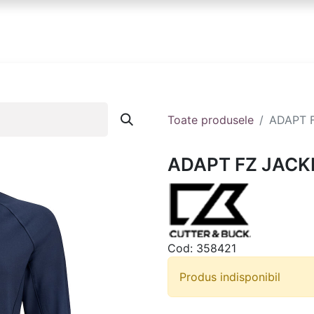
anduri
Partener
Echipa ta
Contact
Toate produsele
ADAPT 
ADAPT FZ JAC
Cod:
358421
Produs indisponibil