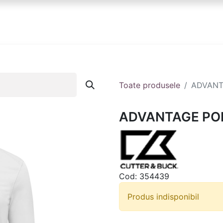
anduri
Partener
Echipa ta
Contact
Toate produsele
ADVANT
ADVANTAGE PO
Cod:
354439
Produs indisponibil