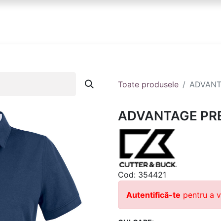
anduri
Partener
Echipa ta
Contact
Toate produsele
ADVANT
ADVANTAGE PR
Cod:
354421
Autentifică-te
pentru a v