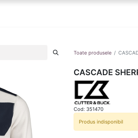
anduri
Partener
Echipa ta
Contact
Toate produsele
CASCAD
CASCADE SHER
Cod:
351470
Produs indisponibil