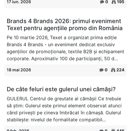
17 iun. 2026
0
195
Brands 4 Brands 2026: primul eveniment
Texet pentru agențiile promo din România
Pe 10 martie 2026, Texet a organizat prima ediție
Brands 4 Brands - un eveniment dedicat exclusiv
agențiilor de promoționale, textile B2B și echipament
corporate. Aproximativ 100 de participanți, 50 d...
18 mai 2026
0
224
De câte feluri este gulerul unei cămăși?
GULERUL Centrul de greutate al cămășii Ce trebuie
să știm: Gulerul este primul element observat atunci
când privești pe cineva îmbrăcat în cămașă. Gulerul
stabilește: nivelul de formalitate compatibil...
9 feb. 2026
0
446